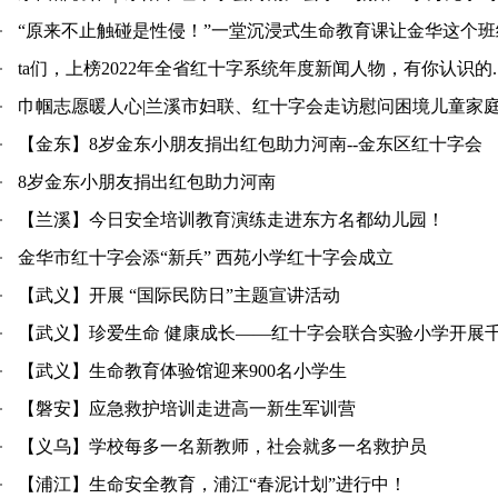
“原来不止触碰是性侵！”一堂沉浸式生命教育课让金华这个班级沸
ta们，上榜2022年全省红十字系统年度新闻人物，有你认识的..
巾帼志愿暖人心|兰溪市妇联、红十字会走访慰问困境儿童家
【金东】8岁金东小朋友捐出红包助力河南--金东区红十字会
8岁金东小朋友捐出红包助力河南
【兰溪】今日安全培训教育演练走进东方名都幼儿园！
金华市红十字会添“新兵” 西苑小学红十字会成立
【武义】开展 “国际民防日”主题宣讲活动
【武义】珍爱生命 健康成长——红十字会联合实验小学开展千人
【武义】生命教育体验馆迎来900名小学生
【磐安】应急救护培训走进高一新生军训营
【义乌】学校每多一名新教师，社会就多一名救护员
【浦江】生命安全教育，浦江“春泥计划”进行中！