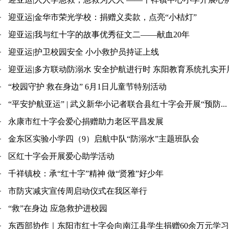
迎亚运|金华市荣光学校：捐赠义卖款，点亮“小桔灯”
迎亚运|我与红十字的故事优秀征文二——献血20年
迎亚运|护卫校园安全 小小救护员持证上线
迎亚运|多方联动防溺水 安全护航进行时 东阳教育系统扎实开展.
“校园守护 救在身边” 6月1日儿童节特别活动
“平安护航亚运” | 武义新华小记者联合县红十字会开展“预防...
永康市红十字会爱心捐赠助力老区平昌发展
金东区实验小学四（9）启航中队“防溺水”主题班队会
区红十字会开展爱心助学活动
千祥镇校：承“红十字”精神 做“贤雅”好少年
市防灾减灾宣传周启动仪式在我区举行
“救”在身边 应急救护进校园
东西部协作｜东阳市红十字会向南江县学生捐赠60余万元学